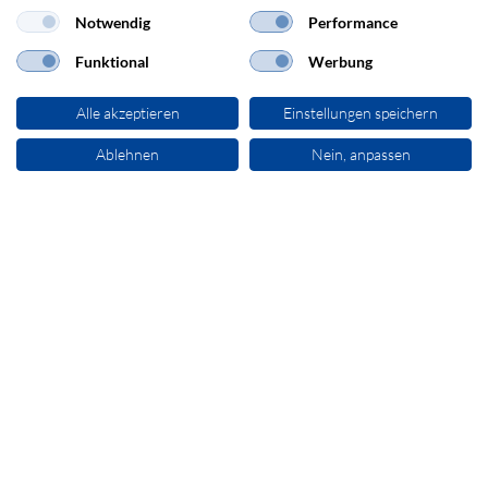
Notwendig
Performance
Funktional
Werbung
+49 7243 383-111
Alle akzeptieren
Einstellungen speichern
sales@secomp.de
Ablehnen
Nein, anpassen
Newsletter abonnieren