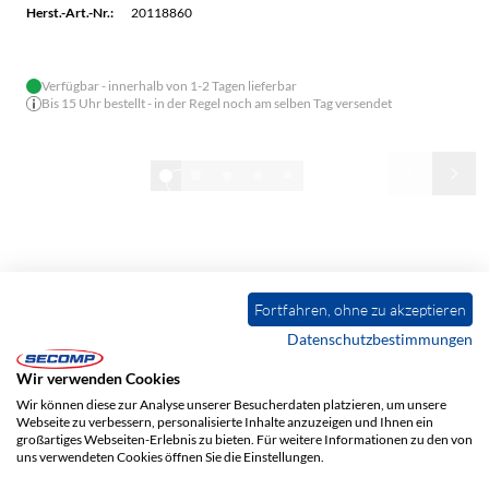
Herst.-Art.-Nr.:
20118860
Verfügbar - innerhalb von 1-2 Tagen lieferbar
Bis 15 Uhr bestellt - in der Regel noch am selben Tag versendet
1/32
Alle anzeigen
Fortfahren, ohne zu akzeptieren
Datenschutzbestimmungen
Wir verwenden Cookies
Wir können diese zur Analyse unserer Besucherdaten platzieren, um unsere
ADRESSE
Webseite zu verbessern, personalisierte Inhalte anzuzeigen und Ihnen ein
SECOMP Electronic Components GmbH
großartiges Webseiten-Erlebnis zu bieten. Für weitere Informationen zu den von
Einsteinstraße 17-23
uns verwendeten Cookies öffnen Sie die Einstellungen.
76275 Ettlingen