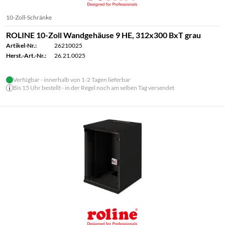
10-Zoll-Schränke
ROLINE 10-Zoll Wandgehäuse 9 HE, 312x300 BxT grau
Artikel-Nr.:
26210025
Herst.-Art.-Nr.:
26.21.0025
Verfügbar - innerhalb von 1-2 Tagen lieferbar
Bis 15 Uhr bestellt - in der Regel noch am selben Tag versendet