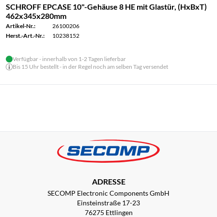
SCHROFF EPCASE 10"-Gehäuse 8 HE mit Glastür, (HxBxT)
462x345x280mm
Artikel-Nr.:
26100206
Herst.-Art.-Nr.:
10238152
Verfügbar - innerhalb von 1-2 Tagen lieferbar
Bis 15 Uhr bestellt - in der Regel noch am selben Tag versendet
ADRESSE
SECOMP Electronic Components GmbH
Einsteinstraße 17-23
76275 Ettlingen