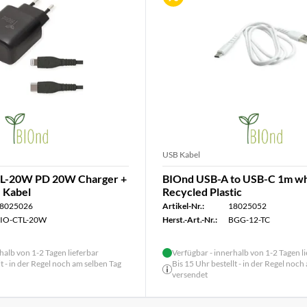
USB Kabel
L-20W PD 20W Charger +
BIOnd USB-A to USB-C 1m wh
 Kabel
Recycled Plastic
8025026
Artikel-Nr.:
18025052
IO-CTL-20W
Herst.-Art.-Nr.:
BGG-12-TC
halb von 1-2 Tagen lieferbar
Verfügbar - innerhalb von 1-2 Tagen l
lt - in der Regel noch am selben Tag
Bis 15 Uhr bestellt - in der Regel noch
versendet