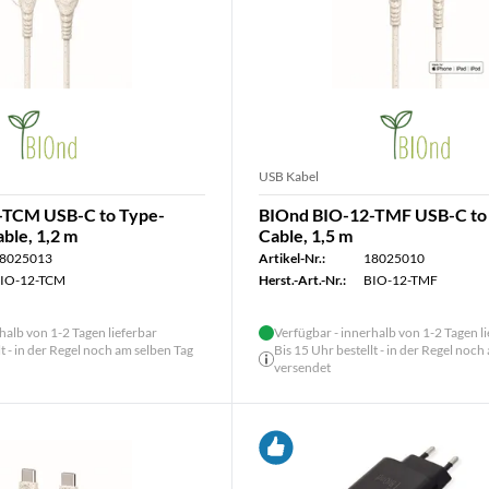
USB Kabel
-TCM USB-C to Type-
BIOnd BIO-12-TMF USB-C to
ble, 1,2 m
Cable, 1,5 m
8025013
Artikel-Nr.:
18025010
IO-12-TCM
Herst.-Art.-Nr.:
BIO-12-TMF
halb von 1-2 Tagen lieferbar
Verfügbar - innerhalb von 1-2 Tagen l
lt - in der Regel noch am selben Tag
Bis 15 Uhr bestellt - in der Regel noch
versendet