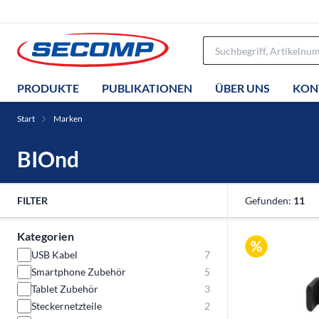
PRODUKTE
PUBLIKATIONEN
ÜBER UNS
KON
Start
Marken
BIOnd
FILTER
Gefunden:
11
Kategorien
USB Kabel
7
Smartphone Zubehör
5
Tablet Zubehör
3
Steckernetzteile
2