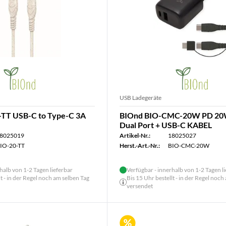
USB Ladegeräte
-TT USB-C to Type-C 3A
BIOnd BIO-CMC-20W PD 20
Dual Port + USB-C KABEL
8025019
Artikel-Nr.:
18025027
IO-20-TT
Herst.-Art.-Nr.:
BIO-CMC-20W
halb von 1-2 Tagen lieferbar
Verfügbar - innerhalb von 1-2 Tagen l
lt - in der Regel noch am selben Tag
Bis 15 Uhr bestellt - in der Regel noch
versendet