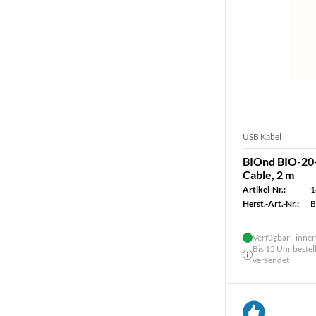
USB Kabel
BIOnd BIO-20
Cable, 2 m
Artikel-Nr.:
1
Herst.-Art.-Nr.:
B
Verfügbar - inner
Bis 15 Uhr bestel
versendet