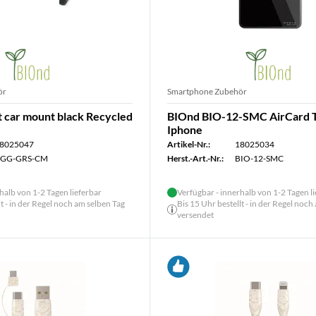
ör
Smartphone Zubehör
t car mount black Recycled
BIOnd BIO-12-SMC AirCard T
Iphone
8025047
Artikel-Nr.:
18025034
GG-GRS-CM
Herst.-Art.-Nr.:
BIO-12-SMC
halb von 1-2 Tagen lieferbar
Verfügbar - innerhalb von 1-2 Tagen l
lt - in der Regel noch am selben Tag
Bis 15 Uhr bestellt - in der Regel noch
versendet