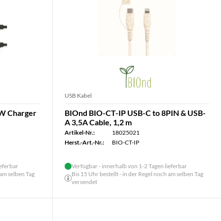
USB Kabel
W Charger
BIOnd BIO-CT-IP USB-C to 8PIN & USB-
A 3,5A Cable, 1,2 m
Artikel-Nr.:
18025021
Herst.-Art.-Nr.:
BIO-CT-IP
ieferbar
Verfügbar - innerhalb von 1-2 Tagen lieferbar
 am selben Tag
Bis 15 Uhr bestellt - in der Regel noch am selben Tag
versendet