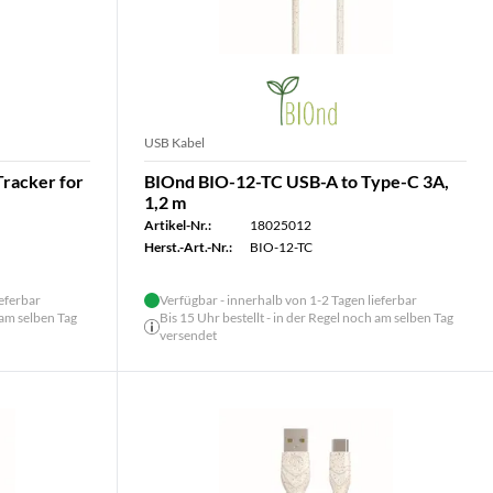
USB Kabel
racker for
BIOnd BIO-12-TC USB-A to Type-C 3A,
1,2 m
Artikel-Nr.:
18025012
Herst.-Art.-Nr.:
BIO-12-TC
ieferbar
Verfügbar - innerhalb von 1-2 Tagen lieferbar
 am selben Tag
Bis 15 Uhr bestellt - in der Regel noch am selben Tag
versendet