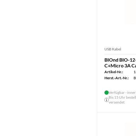
USB Kabel
BIOnd BIO-12
C+Micro 3A Ca
Artikel-Nr.:
1
Herst.-Art.-Nr.:
B
Verfügbar - inner
Bis 15 Uhr bestel
versendet