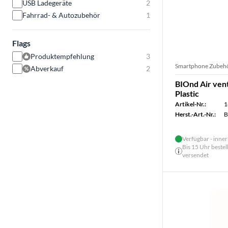
USB Ladegeräte
2
Fahrrad- & Autozubehör
1
Flags
Produktempfehlung
3
Smartphone Zubeh
Abverkauf
2
BIOnd Air ven
Plastic
Artikel-Nr.:
1
Herst.-Art.-Nr.:
B
Verfügbar - inner
Bis 15 Uhr bestel
versendet