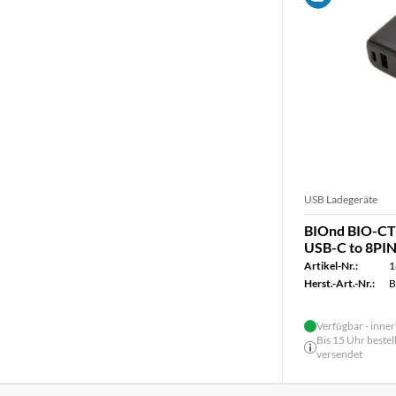
USB Ladegeräte
BIOnd BIO-CT
USB-C to 8PIN
Artikel-Nr.:
1
Herst.-Art.-Nr.:
B
Verfügbar - inner
Bis 15 Uhr bestel
versendet