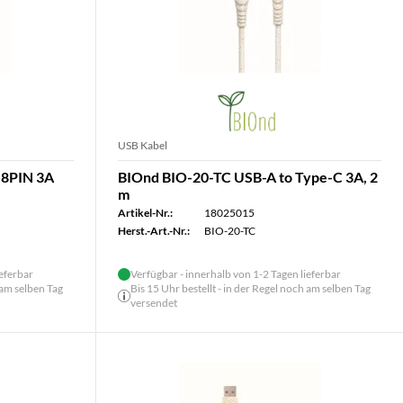
USB Kabel
 8PIN 3A
BIOnd BIO-20-TC USB-A to Type-C 3A, 2
m
Artikel-Nr.:
18025015
Herst.-Art.-Nr.:
BIO-20-TC
ieferbar
Verfügbar - innerhalb von 1-2 Tagen lieferbar
 am selben Tag
Bis 15 Uhr bestellt - in der Regel noch am selben Tag
versendet