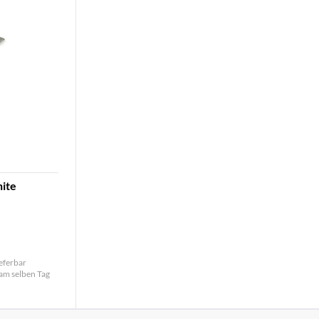
ite
ieferbar
 am selben Tag