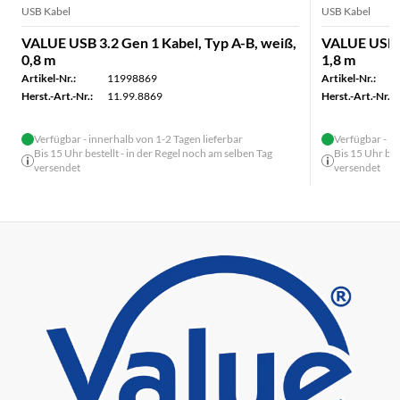
USB Kabel
USB Kabel
VALUE USB 3.2 Gen 1 Kabel, Typ A-B, weiß,
VALUE USB 3
0,8 m
1,8 m
Artikel-Nr.:
11998869
Artikel-Nr.:
Herst.-Art.-Nr.:
11.99.8869
Herst.-Art.-Nr.:
Verfügbar - innerhalb von 1-2 Tagen lieferbar
Verfügbar - in
Bis 15 Uhr bestellt - in der Regel noch am selben Tag
Bis 15 Uhr bes
versendet
versendet