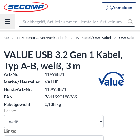
Anmelden
dukte
IT-Zubehör & Netzwerktechnik
PC-Kabel / USB-Kabel
USB Kabel
VALUE USB 3.2 Gen 1 Kabel,
Typ A-B, weiß, 3 m
Art.-Nr.
11998871
Marke / Hersteller
VALUE
Herst.-Art.-Nr.
11.99.8871
EAN
7611990188369
Paketgewicht
0,138 kg
Farbe:
Länge: