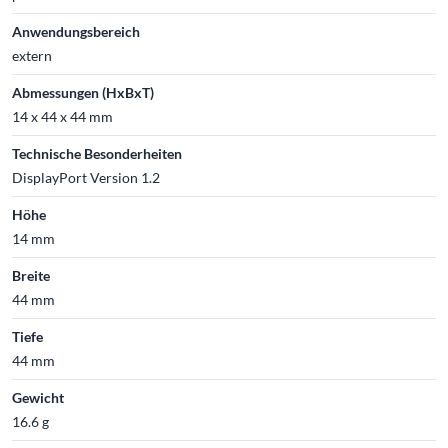
Anwendungsbereich
extern
Abmessungen (HxBxT)
14 x 44 x 44 mm
Technische Besonderheiten
DisplayPort Version 1.2
Höhe
14 mm
Breite
44 mm
Tiefe
44 mm
Gewicht
16.6 g