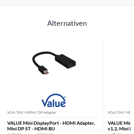
Alternativen
VGA / DVI / HDMI / DP Adapter
VGA / DVI / HDM
VALUE Mini DisplayPort - HDMI Adapter,
VALUE Mini 
Mini DP ST - HDMI BU
v1.2, Mini 