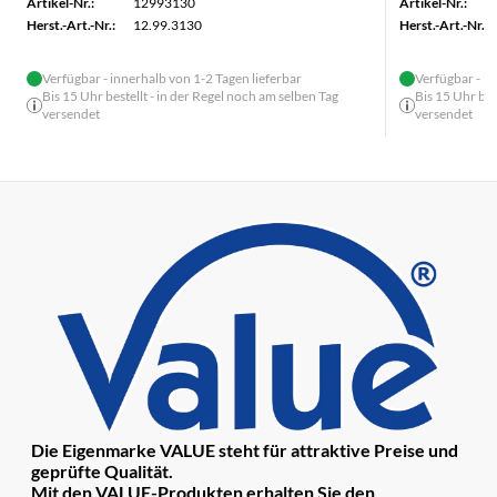
Artikel-Nr.:
12993130
Artikel-Nr.:
Herst.-Art.-Nr.:
12.99.3130
Herst.-Art.-Nr.:
Verfügbar - innerhalb von 1-2 Tagen lieferbar
Verfügbar - in
Bis 15 Uhr bestellt - in der Regel noch am selben Tag
Bis 15 Uhr bes
versendet
versendet
Die Eigenmarke VALUE steht für attraktive Preise und
geprüfte Qualität.
Mit den VALUE-Produkten erhalten Sie den