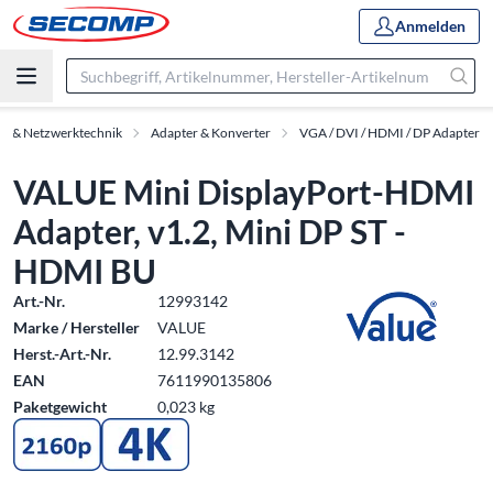
Anmelden
ör & Netzwerktechnik
Adapter & Konverter
VGA / DVI / HDMI / DP Adapter
VALUE Mini DisplayPort-HDMI
Adapter, v1.2, Mini DP ST -
HDMI BU
Art.-Nr.
12993142
Marke / Hersteller
VALUE
Herst.-Art.-Nr.
12.99.3142
EAN
7611990135806
Paketgewicht
0,023 kg