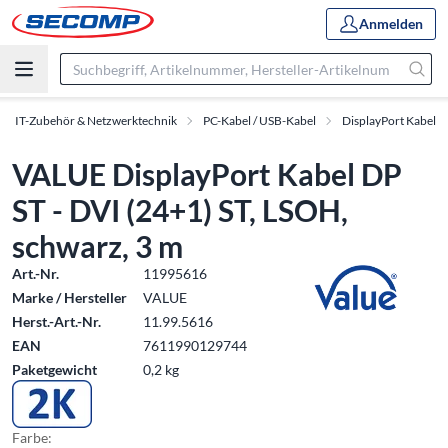
Anmelden
IT-Zubehör & Netzwerktechnik
PC-Kabel / USB-Kabel
DisplayPort Kabel
VALUE DisplayPort Kabel DP
ST - DVI (24+1) ST, LSOH,
schwarz, 3 m
Art.-Nr.
11995616
Marke / Hersteller
VALUE
Herst.-Art.-Nr.
11.99.5616
EAN
7611990129744
Paketgewicht
0,2 kg
Farbe: