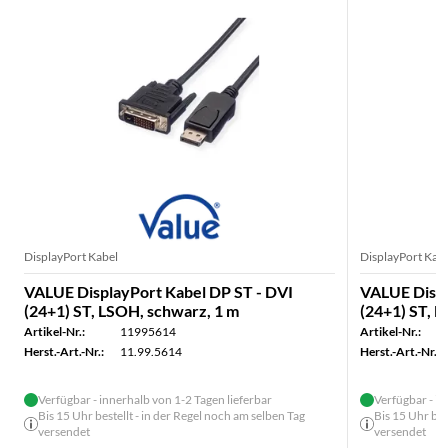
DisplayPort Kabel
DisplayPort Kab
VALUE DisplayPort Kabel DP ST - DVI
VALUE Displ
(24+1) ST, LSOH, schwarz, 1 m
(24+1) ST, 
Artikel-Nr.:
11995614
Artikel-Nr.:
Herst.-Art.-Nr.:
11.99.5614
Herst.-Art.-Nr.:
Verfügbar - innerhalb von 1-2 Tagen lieferbar
Verfügbar - in
Bis 15 Uhr bestellt - in der Regel noch am selben Tag
Bis 15 Uhr bes
versendet
versendet