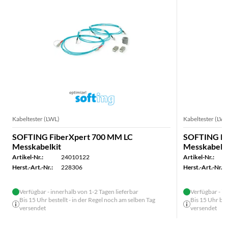
Kabeltester (LWL)
Kabeltester (LWL
SOFTING FiberXpert 700 MM LC
SOFTING Fi
Messkabelkit
Messkabelki
Artikel-Nr.:
24010122
Artikel-Nr.:
Herst.-Art.-Nr.:
228306
Herst.-Art.-Nr.:
Verfügbar - innerhalb von 1-2 Tagen lieferbar
Verfügbar - in
Bis 15 Uhr bestellt - in der Regel noch am selben Tag
Bis 15 Uhr bes
versendet
versendet