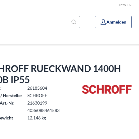
Info EN
Anmelden
HROFF RUECKWAND 1400H
0B IP55
.
26185604
/ Hersteller
SCHROFF
Art.-Nr.
21630199
4036088461583
ewicht
12,146 kg