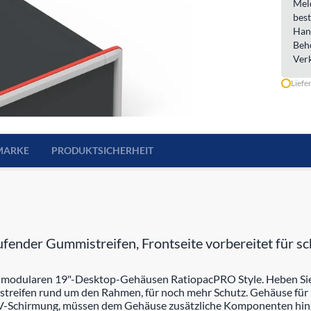
Meld
best
Han
Beh
Ver
Liefe
MARKE
PRODUKTSICHERHEIT
fender Gummistreifen, Frontseite vorbereitet für s
n modularen 19"-Desktop-Gehäusen RatiopacPRO Style. Heben Sie 
reifen rund um den Rahmen, für noch mehr Schutz. Gehäuse für
MV-Schirmung, müssen dem Gehäuse zusätzliche Komponenten hinz