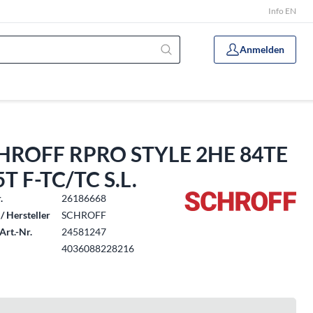
Info EN
Anmelden
HROFF RPRO STYLE 2HE 84TE
T F-TC/TC S.L.
.
26186668
/ Hersteller
SCHROFF
Art.-Nr.
24581247
4036088228216