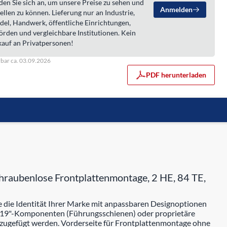
en Sie sich an, um unsere Preise zu sehen und
Anmelden
ellen zu können. Lieferung nur an Industrie,
del, Handwerk, öffentliche Einrichtungen,
örden und vergleichbare Institutionen. Kein
kauf an Privatpersonen!
rbar ca. 03.09.2026
PDF herunterladen
chraubenlose Frontplattenmontage, 2 HE, 84 TE,
die Identität Ihrer Marke mit anpassbaren Designoptionen
 19"-Komponenten (Führungsschienen) oder proprietäre
ugefügt werden. Vorderseite für Frontplattenmontage ohne