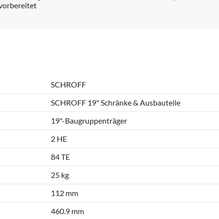
vorbereitet
SCHROFF
SCHROFF 19" Schränke & Ausbauteile
19"-Baugruppenträger
2 HE
84 TE
25 kg
112 mm
460.9 mm