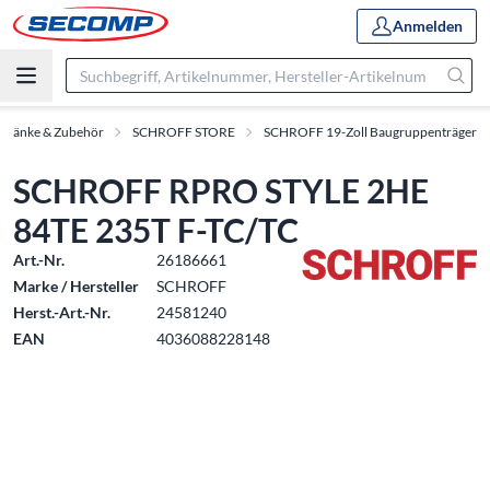
Anmelden
chränke & Zubehör
SCHROFF STORE
SCHROFF 19-Zoll Baugruppenträger
SCHROFF RPRO STYLE 2HE
84TE 235T F-TC/TC
Art.-Nr.
26186661
Marke / Hersteller
SCHROFF
Herst.-Art.-Nr.
24581240
EAN
4036088228148