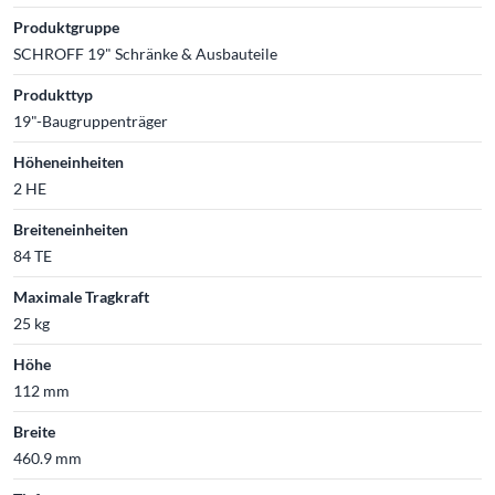
Produktgruppe
SCHROFF 19" Schränke & Ausbauteile
Produkttyp
19"-Baugruppenträger
Höheneinheiten
2 HE
Breiteneinheiten
84 TE
Maximale Tragkraft
25 kg
Höhe
112 mm
Breite
460.9 mm