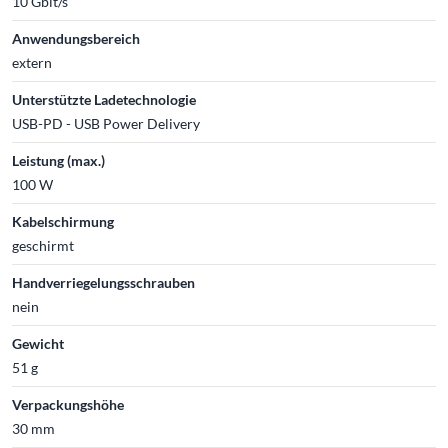
10 Gbit/s
Anwendungsbereich
extern
Unterstützte Ladetechnologie
USB-PD - USB Power Delivery
Leistung (max.)
100 W
Kabelschirmung
geschirmt
Handverriegelungsschrauben
nein
Gewicht
51 g
Verpackungshöhe
30 mm