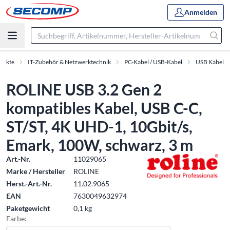
Anmelden
dukte
IT-Zubehör & Netzwerktechnik
PC-Kabel / USB-Kabel
USB Kabel
ROLINE USB 3.2 Gen 2
kompatibles Kabel, USB C-C,
ST/ST, 4K UHD-1, 10Gbit/s,
Emark, 100W, schwarz, 3 m
Art.-Nr.
11029065
Marke / Hersteller
ROLINE
Herst.-Art.-Nr.
11.02.9065
EAN
7630049632974
Paketgewicht
0,1 kg
Farbe: