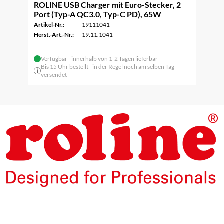
ROLINE USB Charger mit Euro-Stecker, 2
Port (Typ-A QC3.0, Typ-C PD), 65W
Artikel-Nr.:
19111041
Herst.-Art.-Nr.:
19.11.1041
Verfügbar - innerhalb von 1-2 Tagen lieferbar
Bis 15 Uhr bestellt - in der Regel noch am selben Tag
versendet
Die Produkte unserer Eigenmarke ROLINE sind für den
professionellen Dauerbetrieb konzipiert.
Mit einer 5-jährigen Funktionsgarantie stehen wir zu
unserem Leistungsversprechen.