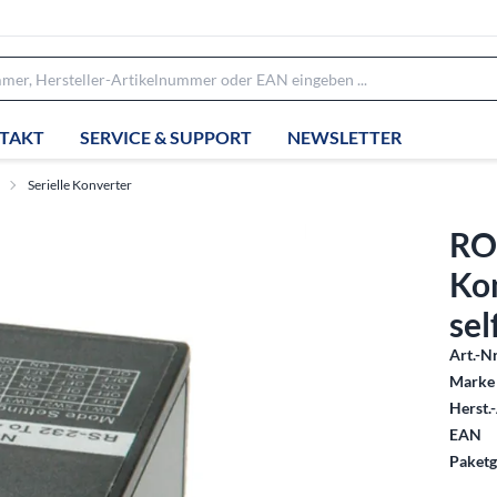
TAKT
SERVICE & SUPPORT
NEWSLETTER
Serielle Konverter
RO
Kon
se
Art.-Nr
Marke 
Herst.-
EAN
Paketg