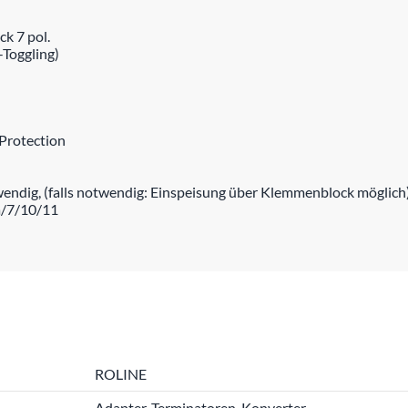
k 7 pol.
Toggling)
 Protection
ndig, (falls notwendig: Einspeisung über Klemmenblock möglich
a/7/10/11
ROLINE
Adapter, Terminatoren, Konverter