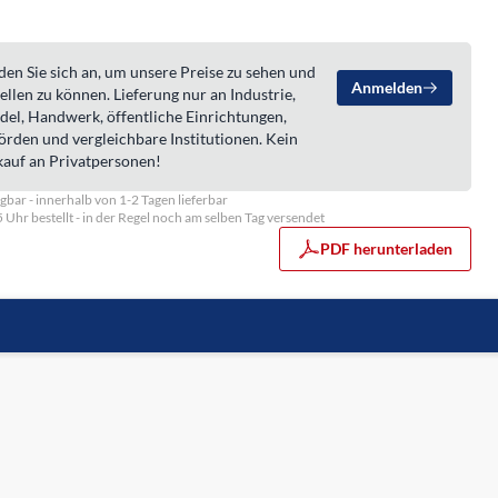
en Sie sich an, um unsere Preise zu sehen und
Anmelden
ellen zu können. Lieferung nur an Industrie,
del, Handwerk, öffentliche Einrichtungen,
örden und vergleichbare Institutionen. Kein
kauf an Privatpersonen!
gbar - innerhalb von 1-2 Tagen lieferbar
5 Uhr bestellt - in der Regel noch am selben Tag versendet
PDF herunterladen