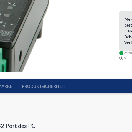
Meld
best
Han
Beh
Ver
Verfü
Bis 1
MARKE
PRODUKTSICHERHEIT
2 Port des PC