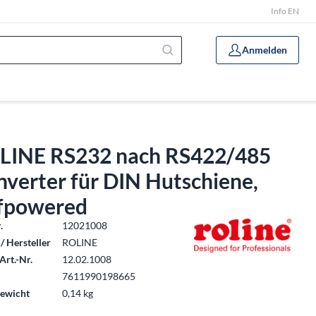
Info EN
Anmelden
LINE RS232 nach RS422/485
verter für DIN Hutschiene,
lfpowered
.
12021008
/ Hersteller
ROLINE
Art.-Nr.
12.02.1008
7611990198665
ewicht
0,14 kg