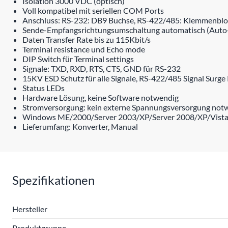
Isolation 3000 VDC (optisch)
Voll kompatibel mit seriellen COM Ports
Anschluss: RS-232: DB9 Buchse, RS-422/485: Klemmenbloc
Sende-Empfangsrichtungsumschaltung automatisch (Auto-
Daten Transfer Rate bis zu 115Kbit/s
Terminal resistance und Echo mode
DIP Switch für Terminal settings
Signale: TXD, RXD, RTS, CTS, GND für RS-232
15KV ESD Schutz für alle Signale, RS-422/485 Signal Surge
Status LEDs
Hardware Lösung, keine Software notwendig
Stromversorgung: kein externe Spannungsversorgung notwe
Windows ME/2000/Server 2003/XP/Server 2008/XP/Vist
Lieferumfang: Konverter, Manual
Spezifikationen
Hersteller
Produktgruppe