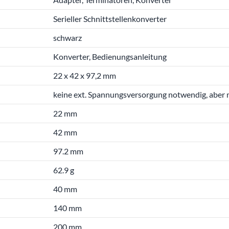
Serieller Schnittstellenkonverter
schwarz
Konverter, Bedienungsanleitung
22 x 42 x 97,2 mm
keine ext. Spannungsversorgung notwendig, aber 
22 mm
42 mm
97.2 mm
62.9 g
40 mm
140 mm
200 mm