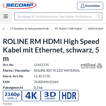
Anmelden
kte
IT-Zubehör & Netzwerktechnik
PC-Kabel / USB-Kabel
HDMI Kabel
ROLINE RM HDMI High Speed
Kabel mit Ethernet, schwarz, 5
m
Art.-Nr.
11455735
Marke / Hersteller
ROLINE RECYCLED MATERIAL
Herst.-Art.-Nr.
11.45.5735
EAN
7630049632264
Paketgewicht
0,3 kg
Farbe: