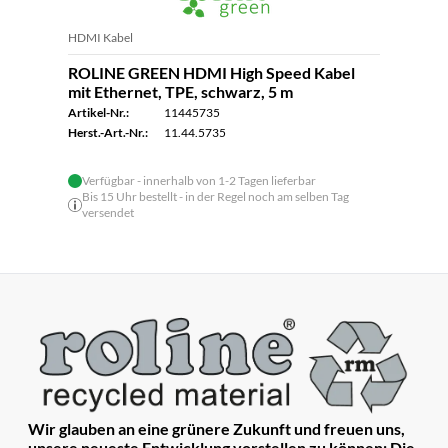
HDMI Kabel
ROLINE GREEN HDMI High Speed Kabel
mit Ethernet, TPE, schwarz, 5 m
Artikel-Nr.:
11445735
Herst.-Art.-Nr.:
11.44.5735
Verfügbar - innerhalb von 1-2 Tagen lieferbar
Bis 15 Uhr bestellt - in der Regel noch am selben Tag
versendet
Wir glauben an eine grünere Zukunft und freuen uns,
unsere neueste Entwicklung vorstellen zu können: Die