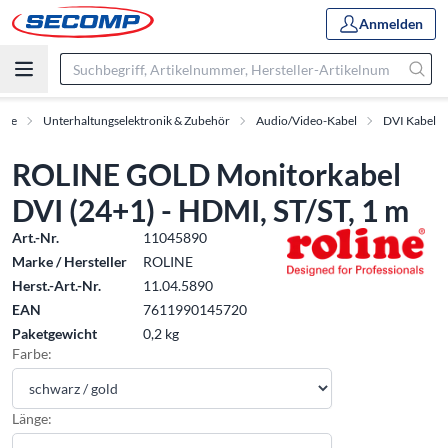
Anmelden
kte
Unterhaltungselektronik & Zubehör
Audio/Video-Kabel
DVI Kabel
ROLINE GOLD Monitorkabel
DVI (24+1) - HDMI, ST/ST, 1 m
Art.-Nr.
11045890
Marke / Hersteller
ROLINE
Herst.-Art.-Nr.
11.04.5890
EAN
7611990145720
Paketgewicht
0,2 kg
Farbe:
Länge: