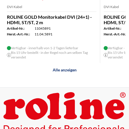
DVI Kabel
DVI Kabel
ROLINE GOLD Monitorkabel DVI (24+1) -
ROLINE GOLD
HDMI, ST/ST, 2 m
HDMI, ST/ST
Artikel-Nr.:
11045891
Artikel-Nr.:
Herst.-Art.-Nr.:
11.04.5891
Herst.-Art.-Nr.:
Verfügbar - innerhalb von 1-2 Tagen lieferbar
Verfügbar - in
Bis 15 Uhr bestellt - in der Regel noch am selben Tag
Bis 15 Uhr bes
versendet
versendet
Alle anzeigen