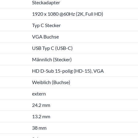
Steckadapter
1920 x 1080 @60Hz (2K, Full HD)
Typ C Stecker
VGA Buchse
USB Typ C (USB-C)
Männlich (Stecker)
HD D-Sub 15-polig (HD-15), VGA
Weiblich (Buchse)
extern
24.2 mm
13.2 mm
38 mm