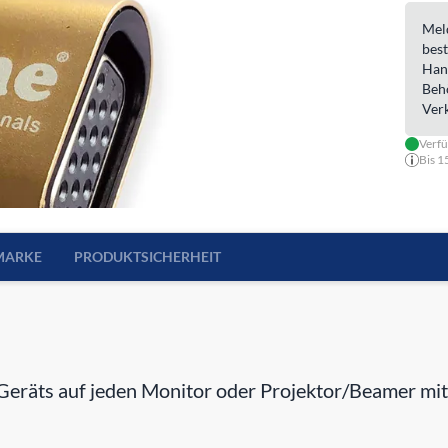
Meld
best
Han
Beh
Ver
Verfü
Bis 1
MARKE
PRODUKTSICHERHEIT
 Geräts auf jeden Monitor oder Projektor/Beamer mit