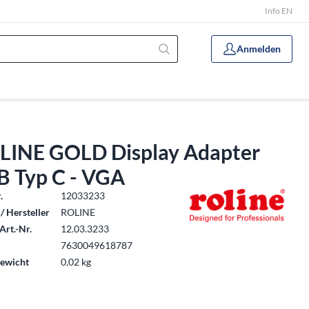
Info EN
Anmelden
LINE GOLD Display Adapter
B Typ C - VGA
.
12033233
/ Hersteller
ROLINE
Art.-Nr.
12.03.3233
7630049618787
ewicht
0,02 kg