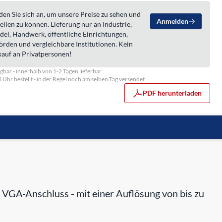
en Sie sich an, um unsere Preise zu sehen und
Anmelden
ellen zu können. Lieferung nur an Industrie,
del, Handwerk, öffentliche Einrichtungen,
örden und vergleichbare Institutionen. Kein
kauf an Privatpersonen!
gbar - innerhalb von 1-2 Tagen lieferbar
5 Uhr bestellt - in der Regel noch am selben Tag versendet
PDF herunterladen
 VGA-Anschluss - mit einer Auflösung von bis zu