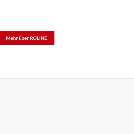
rke ROLINE sind für den professionellen Dauerbetrieb
sgarantie stehen wir zu unserem Leistungsversprechen.
Unterschied.
Mehr über ROLINE