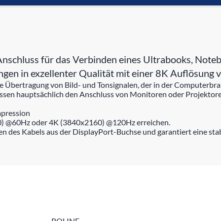
nschluss für das Verbinden eines Ultrabooks, Noteb
ngen in exzellenter Qualität mit einer 8K Auflösun
die Übertragung von Bild- und Tonsignalen, der in der Computerb
assen hauptsächlich den Anschluss von Monitoren oder Projekto
mpression
0) @60Hz oder 4K (3840x2160) @120Hz erreichen.
en des Kabels aus der DisplayPort-Buchse und garantiert eine st
ROLINE