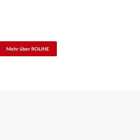
rke ROLINE sind für den professionellen Dauerbetrieb
sgarantie stehen wir zu unserem Leistungsversprechen.
Unterschied.
Mehr über ROLINE