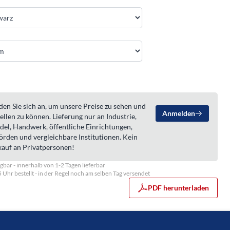
en Sie sich an, um unsere Preise zu sehen und
Anmelden
ellen zu können. Lieferung nur an Industrie,
del, Handwerk, öffentliche Einrichtungen,
örden und vergleichbare Institutionen. Kein
kauf an Privatpersonen!
gbar - innerhalb von 1-2 Tagen lieferbar
5 Uhr bestellt - in der Regel noch am selben Tag versendet
PDF herunterladen