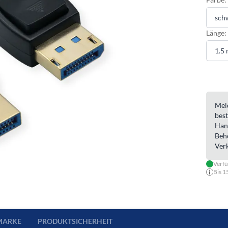
Länge:
Meld
best
Han
Beh
Ver
Verfü
Bis 1
MARKE
PRODUKTSICHERHEIT