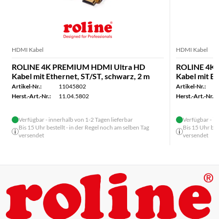
HDMI Kabel
HDMI Kabel
ROLINE 4K PREMIUM HDMI Ultra HD
ROLINE 4K
Kabel mit Ethernet, ST/ST, schwarz, 2 m
Kabel mit Et
Artikel-Nr.:
11045802
Artikel-Nr.:
Herst.-Art.-Nr.:
11.04.5802
Herst.-Art.-Nr.:
Verfügbar - innerhalb von 1-2 Tagen lieferbar
Verfügbar - in
Bis 15 Uhr bestellt - in der Regel noch am selben Tag
Bis 15 Uhr bes
versendet
versendet