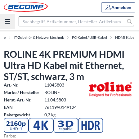
Anmelden
kte
IT-Zubehör & Netzwerktechnik
PC-Kabel / USB-Kabel
HDMI Kabel
ROLINE 4K PREMIUM HDMI
Ultra HD Kabel mit Ethernet,
ST/ST, schwarz, 3 m
Art.-Nr.
11045803
Marke / Hersteller
ROLINE
Herst.-Art.-Nr.
11.04.5803
EAN
7611990149124
Paketgewicht
0,3 kg
Farbe: