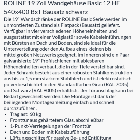
ROLINE 19 Zoll Wandgehäuse Basic 12 HE
540x400 BxT Bausatz schwarz
Die 19“ Wandschränke der ROLINE Basic Serie werden im
unmontierten Zustand als Flatpack (Bausatz) geliefert.
Verfügbar in vier verschiedenen Höheneinheiten und
ausgestattet mit einer Vollglastür sowie Kabeleinführungen
mit Bürsten an Dach und Boden, sind sie ideal für die
Unterverteilung oder den Aufbau eines kleinen bis
mittelgroßen Netzwerks geeignet. Im Inneren sind ein Paar
galvanisierte 19" Profilschienen mit ablesbaren
Höheneinheiten verbaut, die in der Tiefe verstellbar sind.
Jeder Schrank besteht aus einer robusten Stahlkonstruktion
aus bis zu 1,5 mm starkem Stahlblech und ist elektrostatisch
pulverbeschichtet in den Standardfarben Grau (RAL 7035)
und Schwarz (RAL 9005) erhältlich. Der Türanschlag kann bei
Bedarf gewechselt werden. Die Montage ist dank der
beiliegenden Montageanleitung einfach und schnell
durchzuführen.
Traglast: 60 kg
Fronttür aus gehärtetem Glas, abschließbar
1-Punkt-Verriegelung an der Fronttür
Dach und Boden mit Kabelzuführung
Lüftungsschlitze für passive Be- und Entlüftung