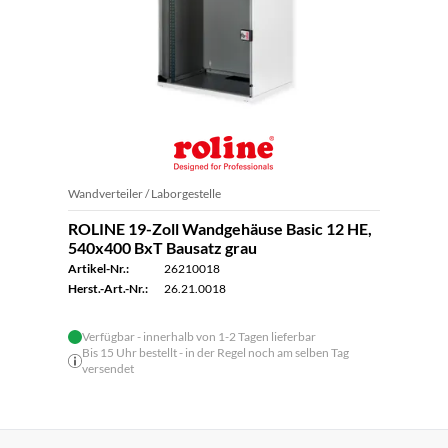
Wandverteiler / Laborgestelle
ROLINE 19-Zoll Wandgehäuse Basic 12 HE,
540x400 BxT Bausatz grau
Artikel-Nr.:
26210018
Herst.-Art.-Nr.:
26.21.0018
Verfügbar - innerhalb von 1-2 Tagen lieferbar
Bis 15 Uhr bestellt - in der Regel noch am selben Tag
versendet