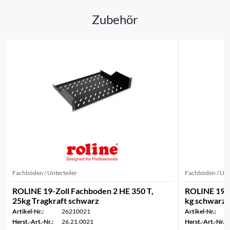
Zubehör
Fachböden / Unterteiler
Fachböden / Unte
ROLINE 19-Zoll Fachboden 2 HE 350 T,
ROLINE 19-Z
25kg Tragkraft schwarz
kg schwarz
Artikel-Nr.:
26210021
Artikel-Nr.:
Herst.-Art.-Nr.:
26.21.0021
Herst.-Art.-Nr.: