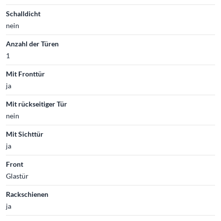
Schalldicht
nein
Anzahl der Türen
1
Mit Fronttür
ja
Mit rückseitiger Tür
nein
Mit Sichttür
ja
Front
Glastür
Rackschienen
ja