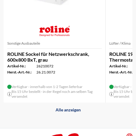
Sonstige Ausbauteile
Lüfter / Klima
ROLINE Sockel für Netzwerkschrank,
ROLINE 19-Zo
600x800 BxT, grau
Thermostat 
Artikel-Nr.:
26210072
Artikel-Nr.:
Herst.-Art.-Nr.:
26.21.0072
Herst.-Art.-Nr.:
Verfügbar - innerhalb von 1-2 Tagen lieferbar
Verfügbar - in
Bis 15 Uhr bestellt - in der Regel noch am selben Tag
Bis 15 Uhr bes
versendet
versendet
Alle anzeigen