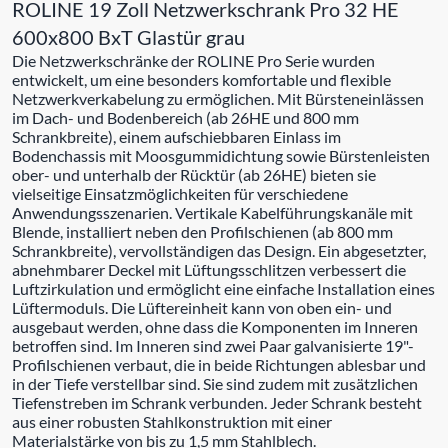
ROLINE 19 Zoll Netzwerkschrank Pro 32 HE
600x800 BxT Glastür grau
Die Netzwerkschränke der ROLINE Pro Serie wurden
entwickelt, um eine besonders komfortable und flexible
Netzwerkverkabelung zu ermöglichen. Mit Bürsteneinlässen
im Dach- und Bodenbereich (ab 26HE und 800 mm
Schrankbreite), einem aufschiebbaren Einlass im
Bodenchassis mit Moosgummidichtung sowie Bürstenleisten
ober- und unterhalb der Rücktür (ab 26HE) bieten sie
vielseitige Einsatzmöglichkeiten für verschiedene
Anwendungsszenarien. Vertikale Kabelführungskanäle mit
Blende, installiert neben den Profilschienen (ab 800 mm
Schrankbreite), vervollständigen das Design. Ein abgesetzter,
abnehmbarer Deckel mit Lüftungsschlitzen verbessert die
Luftzirkulation und ermöglicht eine einfache Installation eines
Lüftermoduls. Die Lüftereinheit kann von oben ein- und
ausgebaut werden, ohne dass die Komponenten im Inneren
betroffen sind. Im Inneren sind zwei Paar galvanisierte 19"-
Profilschienen verbaut, die in beide Richtungen ablesbar und
in der Tiefe verstellbar sind. Sie sind zudem mit zusätzlichen
Tiefenstreben im Schrank verbunden. Jeder Schrank besteht
aus einer robusten Stahlkonstruktion mit einer
Materialstärke von bis zu 1,5 mm Stahlblech.