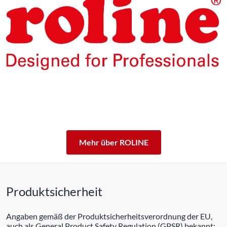
Die Produkte unserer Eigenmarke ROLINE sind für den
professionellen Dauerbetrieb konzipiert.
Mit einer 5-jährigen Funktionsgarantie stehen wir zu
unserem Leistungsversprechen.
ROLINE – Qualität macht den Unterschied.
Mehr über ROLINE
Produktsicherheit
Angaben gemäß der Produktsicherheitsverordnung der EU,
auch als General Product Safety Regulation (GPSR) bekannt: