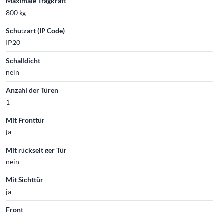
Maximale Tragkraft
800 kg
Schutzart (IP Code)
IP20
Schalldicht
nein
Anzahl der Türen
1
Mit Fronttür
ja
Mit rückseitiger Tür
nein
Mit Sichttür
ja
Front