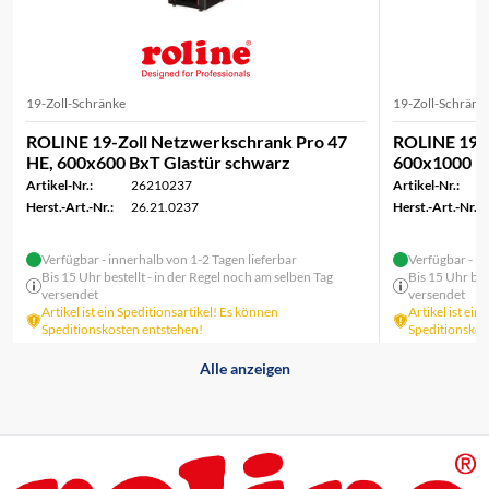
19-Zoll-Schränke
19-Zoll-Schränk
ROLINE 19-Zoll Netzwerkschrank Pro 47
ROLINE 19-Z
HE, 600x600 BxT Glastür schwarz
600x1000 B
Artikel-Nr.:
26210237
Artikel-Nr.:
Herst.-Art.-Nr.:
26.21.0237
Herst.-Art.-Nr.:
Verfügbar - innerhalb von 1-2 Tagen lieferbar
Verfügbar - in
Bis 15 Uhr bestellt - in der Regel noch am selben Tag
Bis 15 Uhr bes
versendet
versendet
Artikel ist ein Speditionsartikel! Es können
Artikel ist ein
Speditionskosten entstehen!
Speditionskos
Alle anzeigen