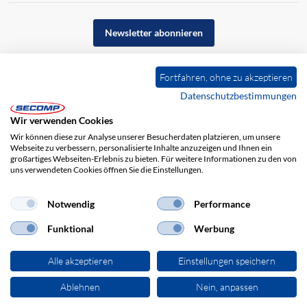
Newsletter abonnieren
Fortfahren, ohne zu akzeptieren
Datenschutzbestimmungen
Wir verwenden Cookies
Wir können diese zur Analyse unserer Besucherdaten platzieren, um unsere
Webseite zu verbessern, personalisierte Inhalte anzuzeigen und Ihnen ein
großartiges Webseiten-Erlebnis zu bieten. Für weitere Informationen zu den von
uns verwendeten Cookies öffnen Sie die Einstellungen.
Impressum
AGB
Haftungsausschluss
Datenschutz
Notwendig
Performance
Funktional
Werbung
Alle akzeptieren
Einstellungen speichern
Ablehnen
Nein, anpassen
© 2026 SECOMP Electronic Components GmbH. Alle Rechte vorbehalten.
powered by polynorm