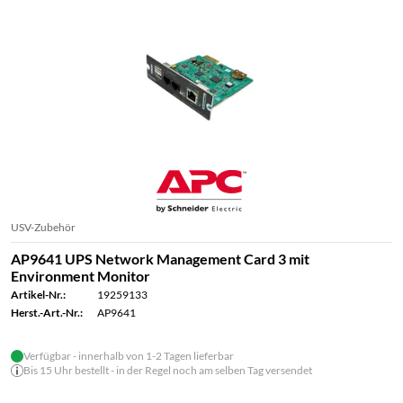
USV-Zubehör
AP9641 UPS Network Management Card 3 mit
Environment Monitor
Artikel-Nr.:
19259133
Herst.-Art.-Nr.:
AP9641
Verfügbar - innerhalb von 1-2 Tagen lieferbar
Bis 15 Uhr bestellt - in der Regel noch am selben Tag versendet