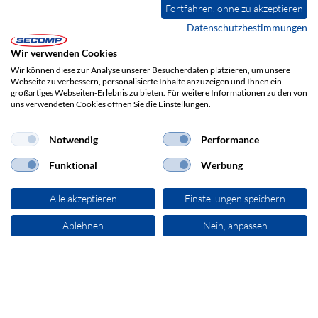
Fortfahren, ohne zu akzeptieren
Datenschutzbestimmungen
Wir verwenden Cookies
Wir können diese zur Analyse unserer Besucherdaten platzieren, um unsere
Webseite zu verbessern, personalisierte Inhalte anzuzeigen und Ihnen ein
großartiges Webseiten-Erlebnis zu bieten. Für weitere Informationen zu den von
uns verwendeten Cookies öffnen Sie die Einstellungen.
Notwendig
Performance
Funktional
Werbung
ADRESSE
Alle akzeptieren
Einstellungen speichern
SECOMP Electronic Components GmbH
Einsteinstraße 17-23
Ablehnen
Nein, anpassen
76275 Ettlingen
+49 7243 383-111
sales@secomp.de