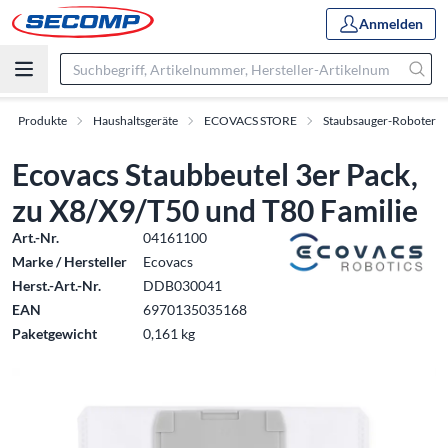
Anmelden
Produkte
Haushaltsgeräte
ECOVACS STORE
Staubsauger-Roboter
Ecovacs Staubbeutel 3er Pack,
zu X8/X9/T50 und T80 Familie
Art.-Nr.
04161100
Marke / Hersteller
Ecovacs
Herst.-Art.-Nr.
DDB030041
EAN
6970135035168
Paketgewicht
0,161 kg