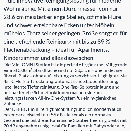
– die innovative Reinigungslösung für moderne
Wohnräume. Mit einem Durchmesser von nur
28,6 cm meistert er enge Stellen, schmale Flure
und schwer erreichbare Ecken unter Möbeln
mühelos. Trotz seiner geringen Größe sorgt er für
eine tiefgehende Reinigung mit bis zu 89 %
Flächenabdeckung – ideal für Apartments,
Kinderzimmer und alles dazwischen.
Die Mini OMNI Station ist die perfekte Ergänzung: Mit gerade
einmal 0,08 m² Standfläche und nur 38,5 cm Höhe findet sie
überall Platz – ohne auf Leistung zu verzichten. Highlights wie
45 °C Heißlufttrocknung, automatische Staubentleerung,
intelligente Tiefenreinigung, One-Tap-Selbstreinigung und
antibakterielle Schutzfunktionen machen sie zum
leistungsstarken All-in-One-System für ein hygienisches
Zuhause.
Der DEEBOT mini reinigt nicht nur gründlich, sondern auch
besonders leise mit nur 55 dB – leiser als ein normales
Gespräch. Selbst die automatische Staubentleerung bleibt mit
70 dB angenehm ruhig. Ideal für Familien mit Babys oder alle,