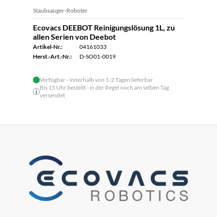
Staubsauger-Roboter
Ecovacs DEEBOT Reinigungslösung 1L, zu
allen Serien von Deebot
Artikel-Nr.:
04161033
Herst.-Art.-Nr.:
D-SO01-0019
Verfügbar - innerhalb von 1-2 Tagen lieferbar
Bis 15 Uhr bestellt - in der Regel noch am selben Tag
versendet