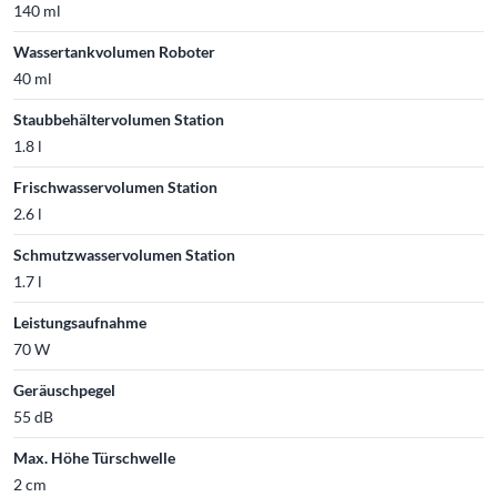
140 ml
Wassertankvolumen Roboter
40 ml
Staubbehältervolumen Station
1.8 l
Frischwasservolumen Station
2.6 l
Schmutzwasservolumen Station
1.7 l
Leistungsaufnahme
70 W
Geräuschpegel
55 dB
Max. Höhe Türschwelle
2 cm