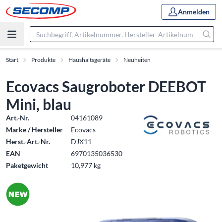
Anmelden
Start
Produkte
Haushaltsgeräte
Neuheiten
Ecovacs Saugroboter DEEBOT
Mini, blau
Art.-Nr.
04161089
Marke / Hersteller
Ecovacs
Herst.-Art.-Nr.
DJX11
EAN
6970135036530
Paketgewicht
10,977 kg