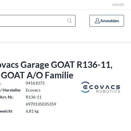
Info EN
Anmelden
ovacs Garage GOAT R136-11,
r GOAT A/O Familie
.
04161073
/ Hersteller
Ecovacs
Art.-Nr.
R136-11
6970135035359
ewicht
6,81 kg