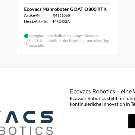
Ecovacs Mähroboter GOAT O800 RTK
Artikel-Nr.:
04161068
Herst.-Art.-Nr.:
MR2452A
Verfügbar - innerhalb von 1-2 Tagen lieferbar
Bis 15 Uhr bestellt - in der Regel noch am selben Tag
versendet
Ecovacs Robotics – eine 
Ecovacs Robotics steht für füh
kontinuierliche Innovation in T