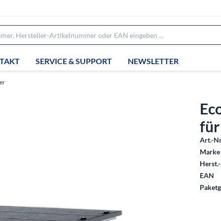
TAKT
SERVICE & SUPPORT
NEWSLETTER
er
Ec
fü
Art.-Nr
Marke 
Herst.-
EAN
Paketg