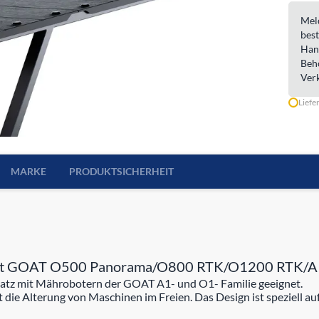
Meld
best
Han
Beh
Ver
Liefe
MARKE
PRODUKTSICHERHEIT
 mit GOAT O500 Panorama/O800 RTK/O1200 RTK/
satz mit Mährobotern der GOAT A1- und O1- Familie geeignet.
ie Alterung von Maschinen im Freien. Das Design ist speziell auf