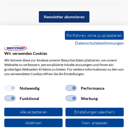
Newsletter abonnieren
Fortfahren, ohne zu akzeptieren
Datenschutzbestimmungen
Wir verwenden Cookies
Wir können diese zur Analyse unserer Besucherdaten platzieren, um unsere
Webseite zu verbessern, personalisierte Inhalte anzuzeigen und Ihnen ein
großartiges Webseiten-Erlebnis zu bieten. Für weitere Informationen zu den von
uns verwendeten Cookies öffnen Sie die Einstellungen.
Impressum
AGB
Haftungsausschluss
Datenschutz
Notwendig
Performance
Funktional
Werbung
Alle akzeptieren
Einstellungen speichern
Ablehnen
Nein, anpassen
© 2026 SECOMP Electronic Components GmbH. Alle Rechte vorbehalten.
powered by polynorm