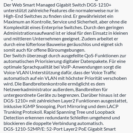
Der Web Smart Managed Gigabit Switch DGS-1210+
unterstützt zahlreiche Features die normalerweise nur in
High-End Switches zu finden sind. Er gewährleistet ein
Maximum an Kontrolle, Service und Sicherheit, aber ohne die
Komplexität eines Enterprise Switches. Durch den geringen
Administrationsaufwand ist er ideal für den Einsatz in kleinen
und mittleren Unternehmen geeignet. Zudem arbeitet er
durch eine lüfterlose Bauweise geräuschlos und eignet sich
somit auch für offene Büroumgebungen.
Der Switch überzeugt durch ausgefeilte QoS-Funktionen zur
automatischen Priorisierung digitaler Datenpakete. Für eine
optimale Sprachqualität bei VoIP-Anwendungen sorgt die
Voice-VLAN Unterstützung dafür, dass der Voice Traffic
automatisch auf ein VLAN mit höchster Priorität verschoben
wird. Die Bandbreitenkontrolle ermöglicht es dem
Netzwerkadministrator außerdem, Bandbreiten für
untergeordnete Geräte zu begrenzen. Darüber hinaus ist der
DGS-1210+ mit zahlreichen Layer2 Funktionen ausgestattet,
inklusive IGMP Snooping, Port Mirroring und dem LACP
Trunking Protokoll. Rapid Spanning Tree und Loopback
Detection erkennen redundante Schleifen umgehend und
blockieren die doppelte Verbindung automatisch.
DGS-1210-52MP/E: 52-Port Layer2 PoE Gigabit Smart