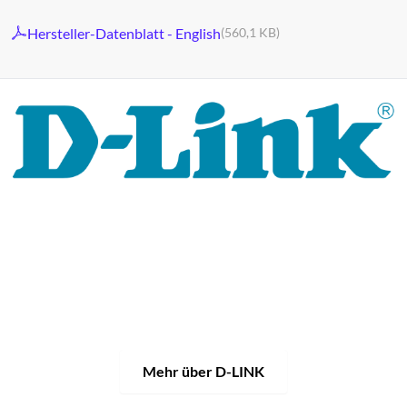
Hersteller-Datenblatt - English
(560,1 KB)
Seit seiner globalen Expansion 1986 und der Gründung der
D-Link Corporation im Jahr 1987 steht D-Link für
innovative Netzwerktechnologie und intelligente
Konnektivität.
Mit rund 90 Standorten in 43 Ländern
entwickelt das Unternehmen leistungsstarke
Netzwerkprodukte, KI-gestützte Cloud-Management-
Services und umfassende Infrastrukturlösungen für
Privatnutzer, Unternehmen und ganze Branchen.
Mehr über D-LINK