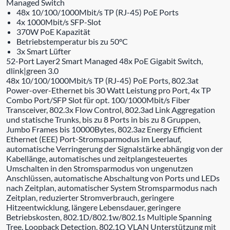
Managed Switch
48x 10/100/1000Mbit/s TP (RJ-45) PoE Ports
4x 1000Mbit/s SFP-Slot
370W PoE Kapazität
Betriebstemperatur bis zu 50°C
3x Smart Lüfter
52-Port Layer2 Smart Managed 48x PoE Gigabit Switch,
dlink|green 3.0
48x 10/100/1000Mbit/s TP (RJ-45) PoE Ports, 802.3at
Power-over-Ethernet bis 30 Watt Leistung pro Port, 4x TP
Combo Port/SFP Slot für opt. 100/1000Mbit/s Fiber
Transceiver, 802.3x Flow Control, 802.3ad Link Aggregation
und statische Trunks, bis zu 8 Ports in bis zu 8 Gruppen,
Jumbo Frames bis 10000Bytes, 802.3az Energy Efficient
Ethernet (EEE) Port-Stromsparmodus im Leerlauf,
automatische Verringerung der Signalstärke abhängig von der
Kabellänge, automatisches und zeitplangesteuertes
Umschalten in den Stromsparmodus von ungenutzen
Anschlüssen, automatische Abschaltung von Ports und LEDs
nach Zeitplan, automatischer System Stromsparmodus nach
Zeitplan, reduzierter Stromverbrauch, geringere
Hitzeentwicklung, längere Lebensdauer, geringere
Betriebskosten, 802.1D/802.1w/802.1s Multiple Spanning
Tree, Loopback Detection, 802.1Q VLAN Unterstützung mit