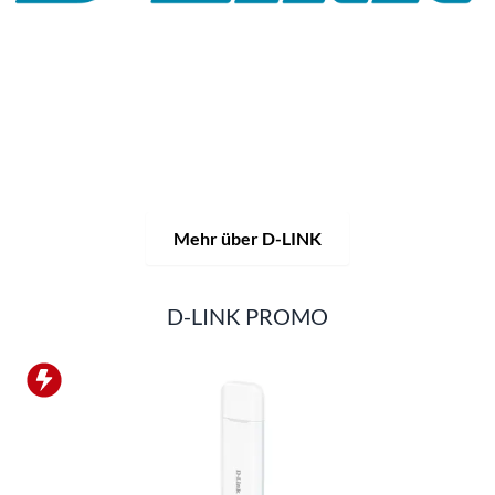
Seit seiner globalen Expansion 1986 und der Gründung der
D-Link Corporation im Jahr 1987 steht D-Link für
innovative Netzwerktechnologie und intelligente
Konnektivität.
Mit rund 90 Standorten in 43 Ländern
entwickelt das Unternehmen leistungsstarke
Netzwerkprodukte, KI-gestützte Cloud-Management-
Services und umfassende Infrastrukturlösungen für
Privatnutzer, Unternehmen und ganze Branchen.
Mehr über D-LINK
D-LINK PROMO