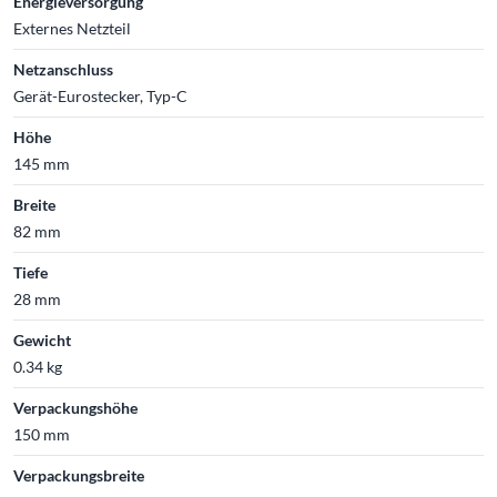
Energieversorgung
Externes Netzteil
Netzanschluss
Gerät-Eurostecker, Typ-C
Höhe
145 mm
Breite
82 mm
Tiefe
28 mm
Gewicht
0.34 kg
Verpackungshöhe
150 mm
Verpackungsbreite