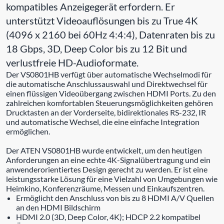
kompatibles Anzeigegerät erfordern. Er
unterstützt Videoauflösungen bis zu True 4K
(4096 x 2160 bei 60Hz 4:4:4), Datenraten bis zu
18 Gbps, 3D, Deep Color bis zu 12 Bit und
verlustfreie HD-Audioformate.
Der VS0801HB verfügt über automatische Wechselmodi für
die automatische Anschlussauswahl und Direktwechsel für
einen flüssigen Videoübergang zwischen HDMI Ports. Zu den
zahlreichen komfortablen Steuerungsmöglichkeiten gehören
Drucktasten an der Vorderseite, bidirektionales RS-232, IR
und automatische Wechsel, die eine einfache Integration
ermöglichen.
Der ATEN VS0801HB wurde entwickelt, um den heutigen
Anforderungen an eine echte 4K-Signalübertragung und ein
anwenderorientiertes Design gerecht zu werden. Er ist eine
leistungsstarke Lösung für eine Vielzahl von Umgebungen wie
Heimkino, Konferenzräume, Messen und Einkaufszentren.
Ermöglicht den Anschluss von bis zu 8 HDMI A/V Quellen
an den HDMI Bildschirm
HDMI 2.0 (3D, Deep Color, 4K); HDCP 2.2 kompatibel