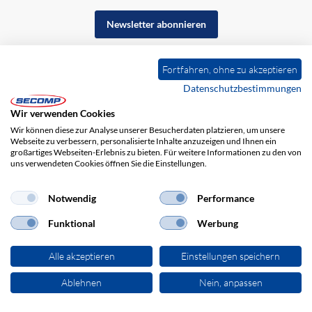
Newsletter abonnieren
Fortfahren, ohne zu akzeptieren
Datenschutzbestimmungen
Wir verwenden Cookies
Wir können diese zur Analyse unserer Besucherdaten platzieren, um unsere
Webseite zu verbessern, personalisierte Inhalte anzuzeigen und Ihnen ein
großartiges Webseiten-Erlebnis zu bieten. Für weitere Informationen zu den von
uns verwendeten Cookies öffnen Sie die Einstellungen.
Impressum
AGB
Haftungsausschluss
Datenschutz
Notwendig
Performance
Funktional
Werbung
Alle akzeptieren
Einstellungen speichern
Ablehnen
Nein, anpassen
© 2026 SECOMP Electronic Components GmbH. Alle Rechte vorbehalten.
powered by polynorm