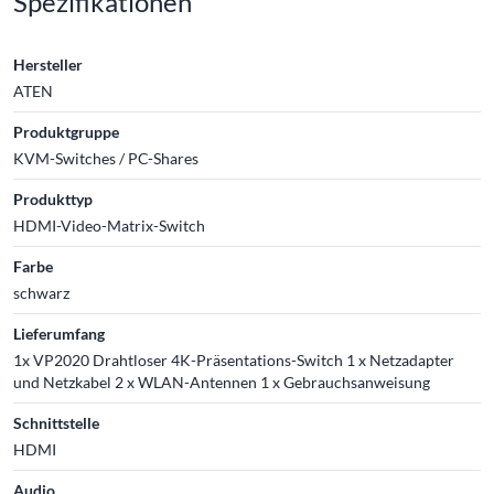
Spezifikationen
Hersteller
ATEN
Produktgruppe
KVM-Switches / PC-Shares
Produkttyp
HDMI-Video-Matrix-Switch
Farbe
schwarz
Lieferumfang
1x VP2020 Drahtloser 4K-Präsentations-Switch 1 x Netzadapter
und Netzkabel 2 x WLAN-Antennen 1 x Gebrauchsanweisung
Schnittstelle
HDMI
Audio