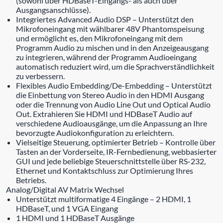
(sowohl über HDBaseT-Eingangs- als auch über
Ausgangsanschlüsse).
Integriertes Advanced Audio DSP – Unterstützt den
Mikrofoneingang mit wählbarer 48V Phantomspeisung
und ermöglicht es, den Mikrofoneingang mit dem
Programm Audio zu mischen und in den Anzeigeausgang
zu integrieren, während der Programm Audioeingang
automatisch reduziert wird, um die Sprachverständlichkeit
zu verbessern.
Flexibles Audio Embedding/De-Embedding – Unterstützt
die Einbettung von Stereo Audio in den HDMI Ausgang
oder die Trennung von Audio Line Out und Optical Audio
Out. Extrahieren Sie HDMI und HDBaseT Audio auf
verschiedene Audioausgänge, um die Anpassung an Ihre
bevorzugte Audiokonfiguration zu erleichtern.
Vielseitige Steuerung, optimierter Betrieb – Kontrolle über
Tasten an der Vorderseite, IR-Fernbedienung, webbasierter
GUI und jede beliebige Steuerschnittstelle über RS-232,
Ethernet und Kontaktschluss zur Optimierung Ihres
Betriebs.
Analog/Digital AV Matrix Wechsel
Unterstützt multiformatige 4 Eingänge – 2 HDMI, 1
HDBaseT, und 1 VGA Eingang
1 HDMI und 1 HDBaseT Ausgänge