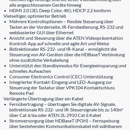
alle angeschlossenen Geräte hinweg
HDMI 2.0 (3D, Deep Color, 4K); HDCP 2.2 konform
Vielseitiger, optimierter Betrieb
Mehrere Kontrolloptionen – flexible Steuerung über
Tasten an der Vorderseite, IR-Fernbedienung, RS-232 und
webbasierter GUI über Ethernet
Ansicht und Steuerung über die ATEN Videopräsentation
Kontroll-App auf schnelle und agile Art und Weise
Bidirektionaler RS-232- und IR-Kanal – ermöglicht die
Steuerung von AV-Geräten über die HDBaseT Verbindung
ohne zusätzliche Verkabelung
Unterstützt den Standbymodus für Energieeinsparung und
schnelles Aufwachen
Consumer Electronics Control (CEC) Unterstützung
Integrierter Kontakt-Eingang und LED-Ausgang zur
Steuerung der Tastatur über VPK104 Kontaktschluss
Remote Pad
Verlängerte Übertragung über ein Kabel
Fernübertragung – übertragen Sie digitale AV-Signale,
bidirektionale RS-232- und IR-Steuersignale bis zu 140m*
über Cat 6/6a oder ATEN 2L-2910 Cat 6 Kabel
Stromversorgung über HDBaseT (POH) – Fernspeisung
über bestehendes Kommunikationskabel mit wählbarem