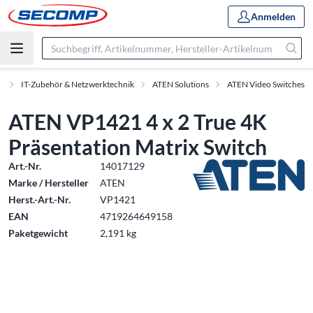
Anmelden
e
IT-Zubehör & Netzwerktechnik
ATEN Solutions
ATEN Video Switches
ATEN VP1421 4 x 2 True 4K
Präsentation Matrix Switch
Art.-Nr.
14017129
Marke / Hersteller
ATEN
Herst.-Art.-Nr.
VP1421
EAN
4719264649158
Paketgewicht
2,191 kg