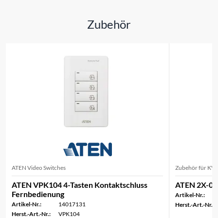
Zubehör
ATEN Video Switches
Zubehör für KV
ATEN VPK104 4-Tasten Kontaktschluss
ATEN 2X-04
Fernbedienung
Artikel-Nr.:
Artikel-Nr.:
14017131
Herst.-Art.-Nr.:
Herst.-Art.-Nr.:
VPK104