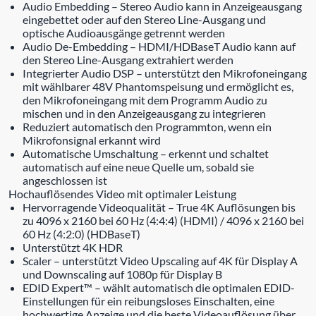
Audio Embedding – Stereo Audio kann in Anzeigeausgang
eingebettet oder auf den Stereo Line-Ausgang und
optische Audioausgänge getrennt werden
Audio De-Embedding – HDMI/HDBaseT Audio kann auf
den Stereo Line-Ausgang extrahiert werden
Integrierter Audio DSP – unterstützt den Mikrofoneingang
mit wählbarer 48V Phantomspeisung und ermöglicht es,
den Mikrofoneingang mit dem Programm Audio zu
mischen und in den Anzeigeausgang zu integrieren
Reduziert automatisch den Programmton, wenn ein
Mikrofonsignal erkannt wird
Automatische Umschaltung – erkennt und schaltet
automatisch auf eine neue Quelle um, sobald sie
angeschlossen ist
Hochauflösendes Video mit optimaler Leistung
Hervorragende Videoqualität – True 4K Auflösungen bis
zu 4096 x 2160 bei 60 Hz (4:4:4) (HDMI) / 4096 x 2160 bei
60 Hz (4:2:0) (HDBaseT)
Unterstützt 4K HDR
Scaler – unterstützt Video Upscaling auf 4K für Display A
und Downscaling auf 1080p für Display B
EDID Expert™ – wählt automatisch die optimalen EDID-
Einstellungen für ein reibungsloses Einschalten, eine
hochwertige Anzeige und die beste Videoauflösung über