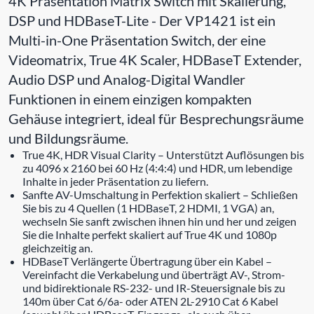
4K Präsentation Matrix Switch mit Skalierung,
DSP und HDBaseT-Lite - Der VP1421 ist ein
Multi-in-One Präsentation Switch, der eine
Videomatrix, True 4K Scaler, HDBaseT Extender,
Audio DSP und Analog-Digital Wandler
Funktionen in einem einzigen kompakten
Gehäuse integriert, ideal für Besprechungsräume
und Bildungsräume.
True 4K, HDR Visual Clarity – Unterstützt Auflösungen bis
zu 4096 x 2160 bei 60 Hz (4:4:4) und HDR, um lebendige
Inhalte in jeder Präsentation zu liefern.
Sanfte AV-Umschaltung in Perfektion skaliert – Schließen
Sie bis zu 4 Quellen (1 HDBaseT, 2 HDMI, 1 VGA) an,
wechseln Sie sanft zwischen ihnen hin und her und zeigen
Sie die Inhalte perfekt skaliert auf True 4K und 1080p
gleichzeitig an.
HDBaseT Verlängerte Übertragung über ein Kabel –
Vereinfacht die Verkabelung und überträgt AV-, Strom-
und bidirektionale RS-232- und IR-Steuersignale bis zu
140m über Cat 6/6a- oder ATEN 2L-2910 Cat 6 Kabel