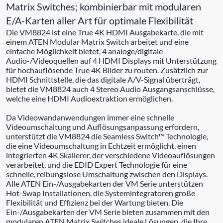
Matrix Switches; kombinierbar mit modularen
E/A-Karten aller Art für optimale Flexibilität
Die VM8824 ist eine True 4K HDMI Ausgabekarte, die mit
einem ATEN Modular Matrix Switch arbeitet und eine
einfache Möglichkeit bietet, 4 analoge/digitale
Audio-/Videoquellen auf 4 HDMI Displays mit Unterstützung
für hochauflösende True 4K Bilder zu routen. Zusätzlich zur
HDMI Schnittstelle, die das digitale A/V-Signal überträgt,
bietet die VM8824 auch 4 Stereo Audio Ausgangsanschlüsse,
welche eine HDMI Audioextraktion ermöglichen.
Da Videowandanwendungen immer eine schnelle
Videoumschaltung und Auflösungsanpassung erfordern,
unterstützt die VM8824 die Seamless Switch™ Technologie,
die eine Videoumschaltung in Echtzeit ermöglicht, einen
integrierten 4K Skalierer, der verschiedene Videoauflösungen
verarbeitet, und die EDID Expert Technologie für eine
schnelle, reibungslose Umschaltung zwischen den Displays.
Alle ATEN Ein-/Ausgabekarten der VM Serie unterstützen
Hot-Swap Installationen, die Systemintegratoren große
Flexibilität und Effizienz bei der Wartung bieten. Die
Ein-/Ausgabekarten der VM Serie bieten zusammen mit den
modularen ATEN Matrix Switches ideale Lösungen, die Ihre