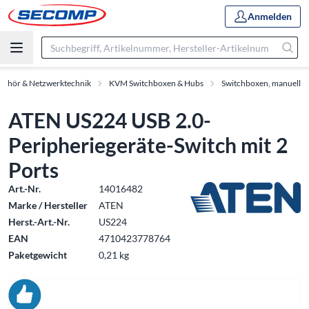
Anmelden
behör & Netzwerktechnik
KVM Switchboxen & Hubs
Switchboxen, manuell
ATEN US224 USB 2.0-
Peripheriegeräte-Switch mit 2
Ports
Art.-Nr.
14016482
Marke / Hersteller
ATEN
Herst.-Art.-Nr.
US224
EAN
4710423778764
Paketgewicht
0,21 kg