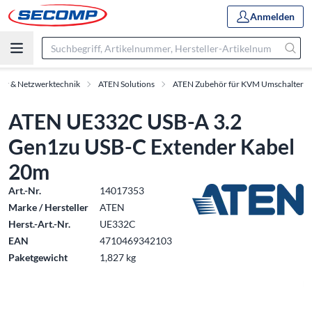
Anmelden
ör & Netzwerktechnik
ATEN Solutions
ATEN Zubehör für KVM Umschalter
ATEN UE332C USB-A 3.2
Gen1zu USB-C Extender Kabel
20m
Art.-Nr.
14017353
Marke / Hersteller
ATEN
Herst.-Art.-Nr.
UE332C
EAN
4710469342103
Paketgewicht
1,827 kg