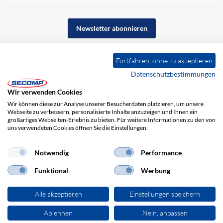
Newsletter abonnieren
Fortfahren, ohne zu akzeptieren
Datenschutzbestimmungen
Wir verwenden Cookies
Wir können diese zur Analyse unserer Besucherdaten platzieren, um unsere
Webseite zu verbessern, personalisierte Inhalte anzuzeigen und Ihnen ein
großartiges Webseiten-Erlebnis zu bieten. Für weitere Informationen zu den von
uns verwendeten Cookies öffnen Sie die Einstellungen.
Impressum
AGB
Haftungsausschluss
Datenschutz
Notwendig
Performance
Funktional
Werbung
Alle akzeptieren
Einstellungen speichern
Ablehnen
Nein, anpassen
© 2026 SECOMP Electronic Components GmbH. Alle Rechte vorbehalten.
powered by polynorm