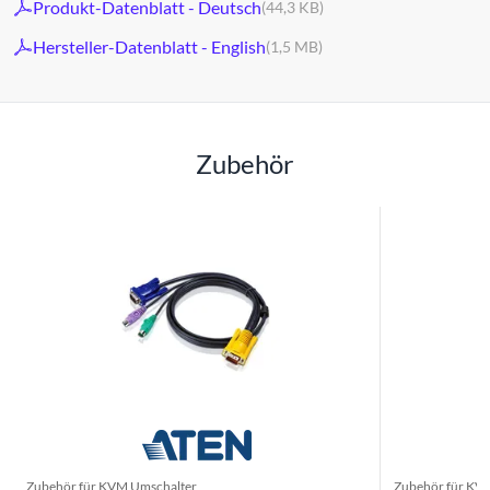
Produkt-Datenblatt - Deutsch
(44,3 KB)
Hersteller-Datenblatt - English
(1,5 MB)
Zubehör
Zubehör für KVM Umschalter
Zubehör für KV