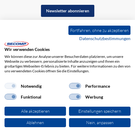
Newsletter abonnieren
Fortfahren, ohne zu akzeptieren
Datenschutzbestimmungen
Wir verwenden Cookies
Wir können diese zur Analyse unserer Besucherdaten platzieren, um unsere
Webseite zu verbessern, personalisierte Inhalte anzuzeigen und Ihnen ein
großartiges Webseiten-Erlebnis zu bieten. Für weitere Informationen zu den von
uns verwendeten Cookies öffnen Sie die Einstellungen.
Impressum
AGB
Haftungsausschluss
Datenschutz
Notwendig
Performance
Funktional
Werbung
Alle akzeptieren
Einstellungen speichern
Ablehnen
Nein, anpassen
© 2026 SECOMP Electronic Components GmbH. Alle Rechte vorbehalten.
powered by polynorm