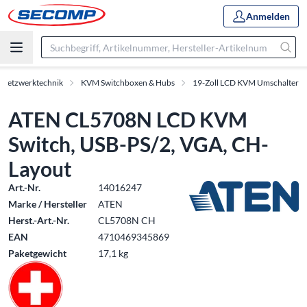
Anmelden
 Netzwerktechnik
KVM Switchboxen & Hubs
19-Zoll LCD KVM Umschalter
ATEN CL5708N LCD KVM
Switch, USB-PS/2, VGA, CH-
Layout
Art.-Nr.
14016247
Marke / Hersteller
ATEN
Herst.-Art.-Nr.
CL5708N CH
EAN
4710469345869
Paketgewicht
17,1 kg