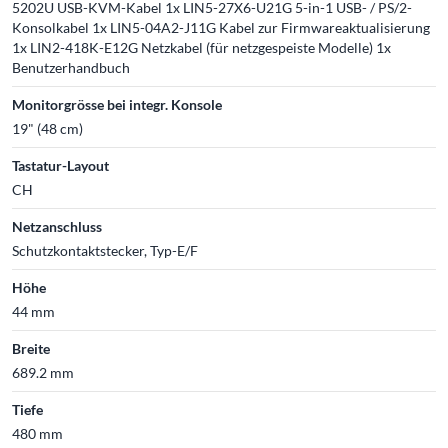
5202U USB-KVM-Kabel 1x LIN5-27X6-U21G 5-in-1 USB- / PS/2-
Konsolkabel 1x LIN5-04A2-J11G Kabel zur Firmwareaktualisierung
1x LIN2-418K-E12G Netzkabel (für netzgespeiste Modelle) 1x
Benutzerhandbuch
Monitorgrösse bei integr. Konsole
19" (48 cm)
Tastatur-Layout
CH
Netzanschluss
Schutzkontaktstecker, Typ-E/F
Höhe
44 mm
Breite
689.2 mm
Tiefe
480 mm