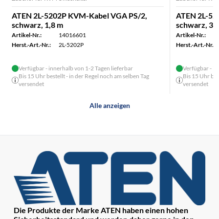
ATEN 2L-5202P KVM-Kabel VGA PS/2,
ATEN 2L-52
schwarz, 1,8 m
schwarz, 3 
Artikel-Nr.:
14016601
Artikel-Nr.:
Herst.-Art.-Nr.:
2L-5202P
Herst.-Art.-Nr.:
Verfügbar - innerhalb von 1-2 Tagen lieferbar
Verfügbar - in
Bis 15 Uhr bestellt - in der Regel noch am selben Tag
Bis 15 Uhr bes
versendet
versendet
Alle anzeigen
Die Produkte der Marke ATEN haben einen hohen