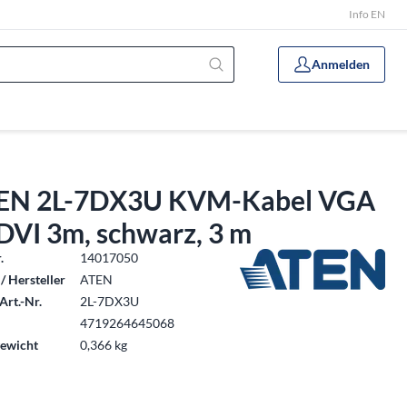
Info EN
Anmelden
EN 2L-7DX3U KVM-Kabel VGA
DVI 3m, schwarz, 3 m
.
14017050
/ Hersteller
ATEN
Art.-Nr.
2L-7DX3U
4719264645068
ewicht
0,366 kg