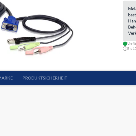
Meld
best
Han
Beh
Ver
Verfü
Bis 1
MARKE
PRODUKTSICHERHEIT