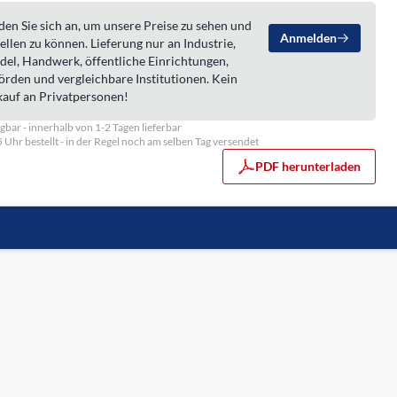
en Sie sich an, um unsere Preise zu sehen und
Anmelden
ellen zu können. Lieferung nur an Industrie,
del, Handwerk, öffentliche Einrichtungen,
örden und vergleichbare Institutionen. Kein
kauf an Privatpersonen!
gbar - innerhalb von 1-2 Tagen lieferbar
5 Uhr bestellt - in der Regel noch am selben Tag versendet
PDF herunterladen