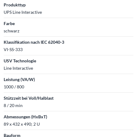
Produkttyp
UPS Line Interactive
Farbe
schwarz
Klassifikation nach IEC 62040-3
VI-SS-333
USV Technologie
Line Interactive
Leistung (VA/W)
1000 / 800
Stützzeit bei Voll/Halblast
8 / 20 min
Abmessungen (HxBxT)
89 x 432 x 490; 2 U
Bauform