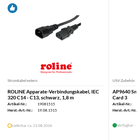
Stromkabel extern
USV-Zubehör
ROLINE Apparate-Verbindungskabel, IEC
AP9640 Sma
320 C14 - C13, schwarz, 1,8 m
Card 3
Artikel-Nr.:
19081515
Artikel-Nr.:
Herst.-Art.-Nr.:
19.08.1515
Herst.-Art.-Nr.:
Verfügbar - in
Lieferbar ca. 13.08.2026