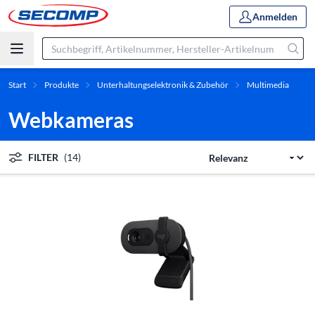
Anmelden
Start
Produkte
Unterhaltungselektronik & Zubehör
Multimedia
Webkameras
FILTER
(14)