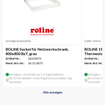
Sonstige Ausbauteile
Lüfter / Klima
ROLINE Sockel für Netzwerkschrank,
ROLINE 19-Zo
800x800 BxT, grau
Thermostat 
Artikel-Nr.:
26210075
Artikel-Nr.:
Herst.-Art.-Nr.:
26.21.0075
Herst.-Art.-Nr.:
Verfügbar - innerhalb von 1-2 Tagen lieferbar
Verfügbar - in
Bis 15 Uhr bestellt - in der Regel noch am selben Tag
Bis 15 Uhr bes
versendet
versendet
Alle anzeigen