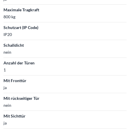
Maximale Tragkraft
800 kg
Schutzart (IP Code)
IP20
Schalldicht
nein
Anzahl der Türen
1
Mit Fronttür
ja
Mit rückseitiger Tür
nein
Mit Sichttür
ja