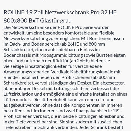
ROLINE 19 Zoll Netzwerkschrank Pro 32 HE
800x800 BxT Glastür grau
Die Netzwerkschränke der ROLINE Pro Serie wurden
entwickelt, um eine besonders komfortable und flexible
Netzwerkverkabelung zu ermöglichen. Mit Bürsteneinlässen
im Dach- und Bodenbereich (ab 26HE und 800 mm
Schrankbreite), einem aufschiebbaren Einlass im
Bodenchassis mit Moosgummidichtung sowie Bürstenleisten
ober- und unterhalb der Rücktür (ab 26HE) bieten sie
vielseitige Einsatzmöglichkeiten für verschiedene
Anwendungsszenarien. Vertikale Kabelführungskanäle mit
Blende, installiert neben den Profilschienen (ab 800 mm
Schrankbreite), vervollständigen das Design. Ein abgesetzter,
abnehmbarer Deckel mit Lüftungsschlitzen verbessert die
Luftzirkulation und ermöglicht eine einfache Installation eines
Lüftermoduls. Die Lüftereinheit kann von oben ein- und
ausgebaut werden, ohne dass die Komponenten im Inneren
betroffen sind. Im Inneren sind zwei Paar galvanisierte 19"-
Profilschienen verbaut, die in beide Richtungen ablesbar und
in der Tiefe verstellbar sind. Sie sind zudem mit zusätzlichen
Tiefenstreben im Schrank verbunden. Jeder Schrank besteht