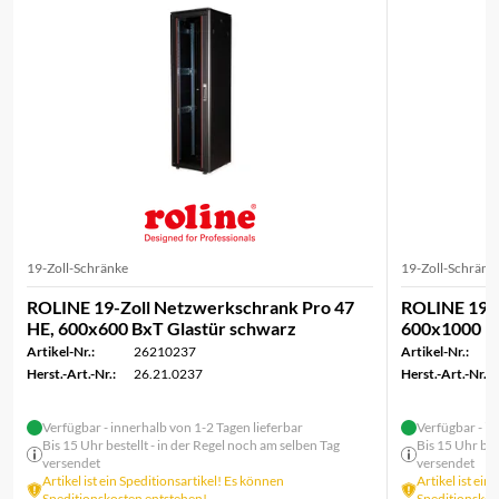
19-Zoll-Schränke
19-Zoll-Schränk
ROLINE 19-Zoll Netzwerkschrank Pro 47
ROLINE 19-Z
HE, 600x600 BxT Glastür schwarz
600x1000 B
Artikel-Nr.:
26210237
Artikel-Nr.:
Herst.-Art.-Nr.:
26.21.0237
Herst.-Art.-Nr.:
Verfügbar - innerhalb von 1-2 Tagen lieferbar
Verfügbar - in
Bis 15 Uhr bestellt - in der Regel noch am selben Tag
Bis 15 Uhr bes
versendet
versendet
Artikel ist ein Speditionsartikel! Es können
Artikel ist ein
Speditionskosten entstehen!
Speditionskos